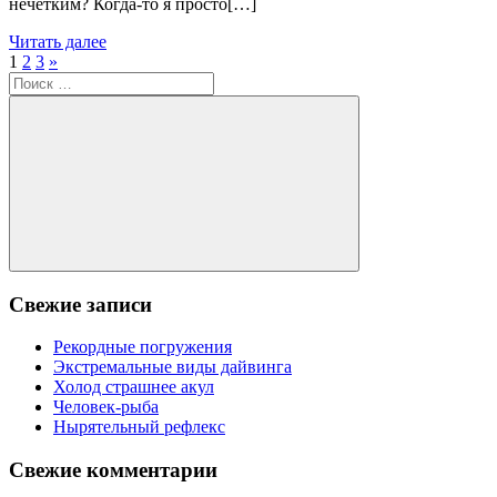
нечетким? Когда-то я просто[…]
Читать далее
Пагинация
Следующие
1
2
3
»
Поиск
записи
записей
для:
Поиск
Свежие записи
Рекордные погружения
Экстремальные виды дайвинга
Холод страшнее акул
Человек-рыба
Нырятельный рефлекс
Свежие комментарии