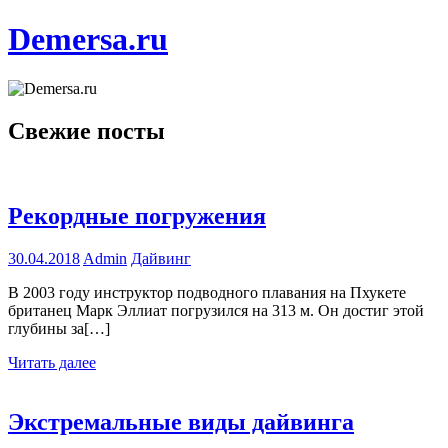
Перейти
Demersa.ru
к
содержимому
Погружение
в
Свежие посты
морские
глубины
Рекордные погружения
30.04.2018
Admin
Дайвинг
В 2003 году инструктор подводного плавания на Пхукете
британец Марк Эллиат погрузился на 313 м. Он достиг этой
глубины за[…]
Читать далее
Экстремальные виды дайвинга