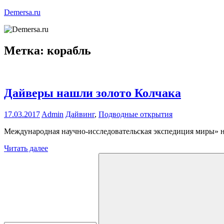
Перейти
Demersa.ru
к
содержимому
Погружение
в
Метка:
корабль
морские
глубины
Дайверы нашли золото Колчака
17.03.2017
Admin
Дайвинг
,
Подводные открытия
Международная научно-исследовательская экспедиция миры» на
Читать далее
Поиск
для: