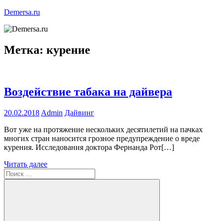
Перейти
Demersa.ru
к
содержимому
Погружение
в
Метка:
курение
морские
глубины
Воздействие табака на дайвера
20.02.2018
Admin
Дайвинг
Вот уже на протяжение нескольких десятилетий на пачках
многих стран наносится грозное предупреждение о вреде
курения. Исследования доктора Фернанда Рот[…]
Читать далее
Поиск
для: