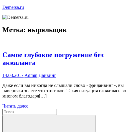
Перейти
Demersa.ru
к
содержимому
Погружение
в
Метка:
ныряльщик
морские
глубины
Самое глубокое погружение без
акваланга
14.03.2017
Admin
Дайвинг
Даже если вы никогда не слышали слово «фридайвинг», вы
наверняка знаете что это такое. Такая ситуация сложилась во
многом благодаря[…]
Читать далее
Поиск
для: