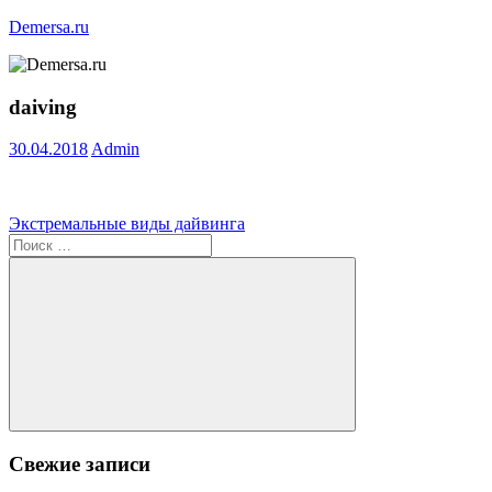
Перейти
Demersa.ru
к
содержимому
Погружение
в
daiving
морские
глубины
30.04.2018
Admin
Навигация
Предыдущая
Экстремальные виды дайвинга
запись:
Поиск
по
для:
записям
Поиск
Свежие записи